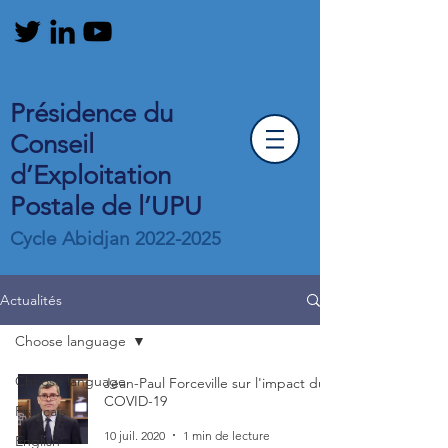
Présidence du
Conseil
d’Exploitation
Postale de l’UPU
Cycle Abidjan
2022-2025
Actualités
Choose language
Choose language
Jean-Paul Forceville sur l'impact du
COVID-19
Français
10 juil. 2020
1 min de lecture
English