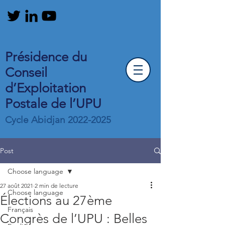
Présidence du
Conseil
d’Exploitation
Postale de l’UPU
Cycle Abidjan
2022-2025
Post
Choose language
27 août 2021
2 min de lecture
Choose language
Élections au 27ème
Français
Congrès de l’UPU : Belles