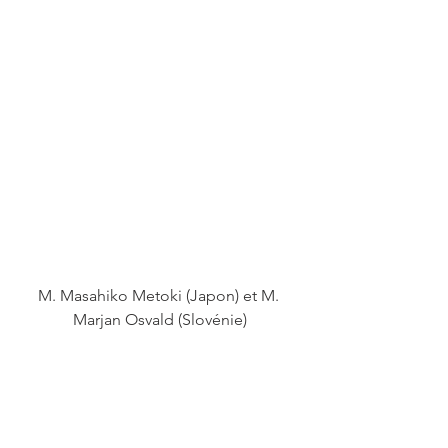
M. Masahiko Metoki (Japon) et M. 
Marjan Osvald (Slovénie)
C’est également une belle victoire pour 
PostEurop puisque monsieur Marjan 
Osvald a été quant à lui, élu Vice-
Directeur général de l’UPU. 