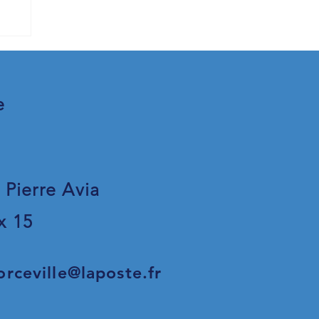
e
 Pierre Avia
x 15
orceville@laposte.fr