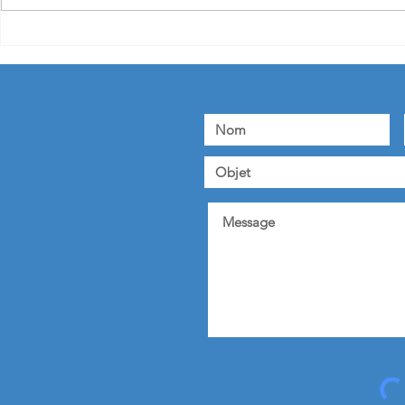
Challenge de l’innovation de
Conférence 
l’UPU - Berne, 29-31 mai 2024
Logistics » 
: « Ces défis de l’innovation
FORCEVILLE 
peuvent enrichir les travaux
échanges co
menés au sein du Conseil
l'avenir de l
d’exploitation postale »
mondiale