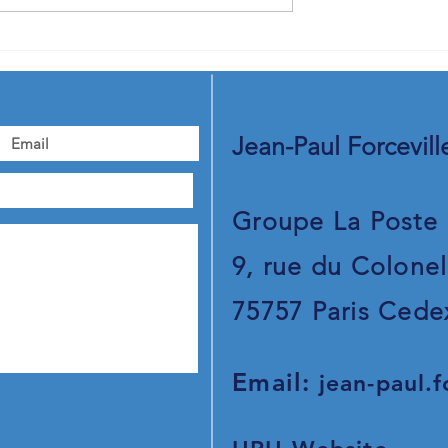
« Leaders in
2023 en images - Jean-Paul
: Jean-Paul
Forceville vous adresse ses
participe à des
meilleurs voeux pour 2024
nstructifs pour
a logistique
Jean-Paul Forcevill
Groupe La Poste
9, rue du Colonel
75757 Paris Cede
Email:
jean-paul.f