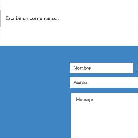
Escribir un comentario...
Conferencia “Leaders in
2023 en imá
Logistics”: Jean-Paul
Forceville l
FORCEVILLE participa en
para 2024
debates constructivos para el
futuro de la logística mundial