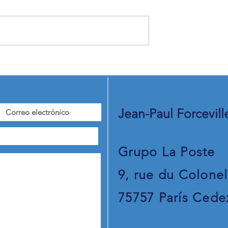
genes - Jean-Paul
La Poste presidió la 25ª
e desea lo mejor
reunión anual de la "Busine
Round-Table" UE-Japón
Jean-Paul Forcevill
Grupo La Poste
9, rue du Colonel
75757 París Cede