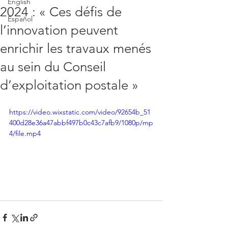
English
2024 : « Ces défis de
Español
l’innovation peuvent
enrichir les travaux menés
au sein du Conseil
d’exploitation postale »
https://video.wixstatic.com/video/92654b_51
400d28e36a47abbf497b0c43c7afb9/1080p/mp
4/file.mp4