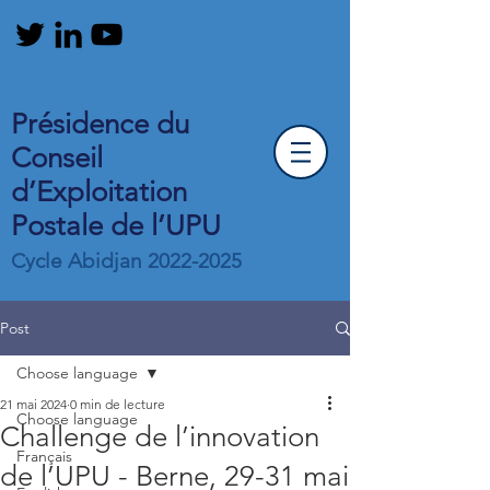
Présidence du
Conseil
d’Exploitation
Postale de l’UPU
Cycle Abidjan
2022-2025
Post
Choose language
21 mai 2024
0 min de lecture
Choose language
Challenge de l’innovation
Français
de l’UPU - Berne, 29-31 mai