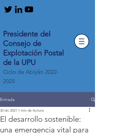
Presidente del
Consejo de
Explotación Postal
de la UPU
Ciclo de Abiyán
2022-
2025
Entrada
30 dic 2021
1 min de lectura
El desarrollo sostenible:
una emergencia vital para