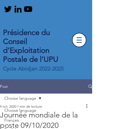
Présidence du
Conseil
d’Exploitation
Postale de l’UPU
Cycle Abidjan
2022-2025
Post
Choose language
9 oct. 2020
1 min de lecture
Choose language
Journée mondiale de la
Français
poste 09/10/2020