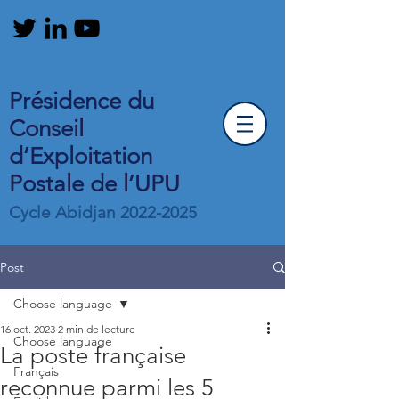
Présidence du
Conseil
d’Exploitation
Postale de l’UPU
Cycle Abidjan
2022-2025
Post
Choose language
16 oct. 2023
2 min de lecture
Choose language
La poste française
Français
reconnue parmi les 5