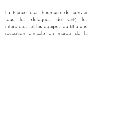
La France était heureuse de convier 
tous les délégués du CEP, les 
interprètes, et les équipes du BI à une 
réception amicale en marge de la 
plénière du CEP. Près de 300 personnes 
ont répondu à cette invitation.
Jean-Paul Forceville a profité de ce 
moment de convivialité pour remercier 
les membres du CEP de l’avoir élu à la 
présidence de ce dernier  et les 
équipes du Bureau International pour le 
soutien apporté dans 
l’accomplissement de ses tâches.  Ce 
fut un grand plaisir pour tout le monde 
de pouvoir se retrouver après plus de 3 
ans d’éloignement.