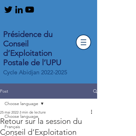
Présidence du
Conseil
d’Exploitation
Postale de l’UPU
Cycle Abidjan
2022-2025
Post
Choose language
25 mai 2022
3 min de lecture
Choose language
Retour sur la session du
Français
Conseil d’Exploitation